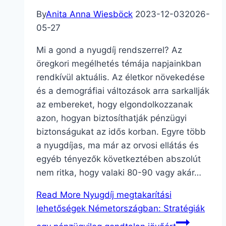
By
Anita Anna Wiesböck
2023-12-03
2026-
05-27
Mi a gond a nyugdíj rendszerrel? Az
öregkori megélhetés témája napjainkban
rendkívül aktuális. Az életkor növekedése
és a demográfiai változások arra sarkallják
az embereket, hogy elgondolkozzanak
azon, hogyan biztosíthatják pénzügyi
biztonságukat az idős korban. Egyre több
a nyugdíjas, ma már az orvosi ellátás és
egyéb tényezők következtében abszolút
nem ritka, hogy valaki 80-90 vagy akár…
Read More
Nyugdíj megtakarítási
lehetőségek Németországban: Stratégiák