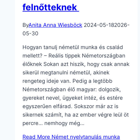
felnőtteknek
By
Anita Anna Wiesböck
2024-05-18
2026-
05-30
Hogyan tanulj németül munka és család
mellett? – Reális tippek Németországban
élőknek Sokan azt hiszik, hogy csak annak
sikerül megtanulni németül, akinek
rengeteg ideje van. Pedig a legtöbb
Németországban élő magyar: dolgozik,
gyereket nevel, ügyeket intéz, és estére
egyszerűen elfárad. Sokszor már az is
sikernek számít, ha az ember végre leül öt
percre… nemhogy még…
Read More
Német nyelvtanulás munka