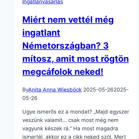
Ingatlanvásárlás
Miért nem vettél még
ingatlant
Németországban? 3
mítosz, amit most rögtön
megcáfolok neked!
By
Anita Anna Wiesböck
2025-05-26
2025-
05-26
Ugye ismerős ez a mondat? „Majd egyszer
veszünk valamit… csak most még nem
vagyunk készek rá.” Ha most magadra
ismertél, akkor ez a cikk neked szól. Mert