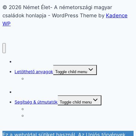
© 2026 Német Élet- A németországi magyar
családok honlapja - WordPress Theme by
Kadence
WP
Itt kezd
Letölthető anyagok
Toggle child menu
Segítség, nem értem a német iskolarendszert! –
Ingyenes mini ebook
Rólam
Segítség & útmutatók
Toggle child menu
Elakadtál Németországban? Segítek.
Irány Németország! 👉 „Végre egy térkép a német
élethez. Nincs több elakadás – csak tiszta út!
Ez a weboldal sütiket használ. Az Uniós törvények