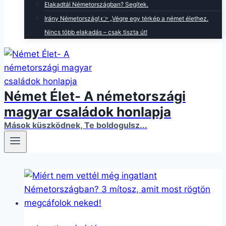
Elakadtál Németországban? Segítek.
Irány Németország! 👉 „Végre egy térkép a német élethez.
Nincs több elakadás – csak tiszta út!
Német Élet- A németországi
magyar családok honlapja
Mások küszködnek, Te boldogulsz...