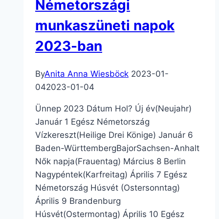
Németországi
munkaszüneti napok
2023-ban
By
Anita Anna Wiesböck
2023-01-
04
2023-01-04
Ünnep 2023 Dátum Hol? Új év(Neujahr)
Január 1 Egész Németország
Vízkereszt(Heilige Drei Könige) Január 6
Baden-WürttembergBajorSachsen-Anhalt
Nők napja(Frauentag) Március 8 Berlin
Nagypéntek(Karfreitag) Április 7 Egész
Németország Húsvét (Ostersonntag)
Április 9 Brandenburg
Húsvét(Ostermontag) Április 10 Egész