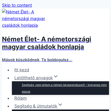
Skip to content
Német Élet- A németországi
magyar családok honlapja
Mások küszködnek, Te boldogulsz...
Itt kezd
Letölthető anyagok
Segítség, nem értem a német iskolarendszert! – Ingyenes mini
ebook
Rólam
Segítség & útmutatók