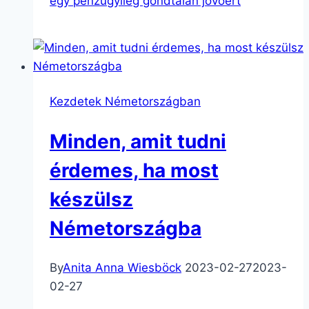
egy pénzügyileg gondtalan jövőért
Kezdetek Németországban
Minden, amit tudni
érdemes, ha most
készülsz
Németországba
By
Anita Anna Wiesböck
2023-02-27
2023-
02-27