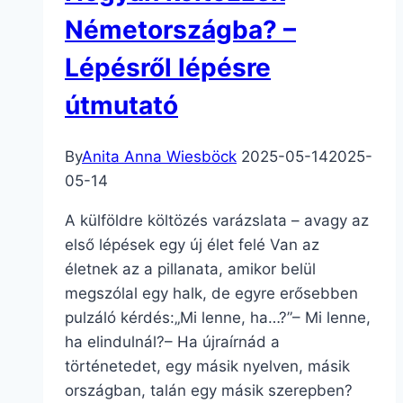
Németországba? –
Lépésről lépésre
útmutató
By
Anita Anna Wiesböck
2025-05-14
2025-
05-14
A külföldre költözés varázslata – avagy az
első lépések egy új élet felé Van az
életnek az a pillanata, amikor belül
megszólal egy halk, de egyre erősebben
pulzáló kérdés:„Mi lenne, ha…?”– Mi lenne,
ha elindulnál?– Ha újraírnád a
történetedet, egy másik nyelven, másik
országban, talán egy másik szerepben?